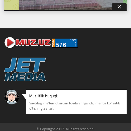
Mualliflik huquqi:
Saytdagi ma'lumotlardan foydalanilganda, manba ko'rsatib
o'tishingiz shart!
© Copyright 2017. All rights reserved.