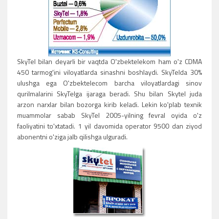
SkyTel bilan deyarli bir vaqtda O'zbektelekom ham o'z CDMA
450 tarmog'ini viloyatlarda sinashni boshlaydi. SkyTelda 30%
ulushga ega O'zbektelecom barcha viloyatlardagi sinov
qurilmalarini SkyTelga ijaraga beradi. Shu bilan Skytel juda
arzon narxlar bilan bozorga kirib keladi. Lekin ko'plab texnik
muammolar sabab SkyTel 2005-yilning fevral oyida o'z
faoliyatini to'xtatadi. 1 yil davomida operator 9500 dan ziyod
abonentni o'ziga jalb qilishga ulguradi.