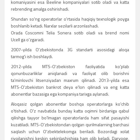
komaniyasini esa Beeline kompaniyalari sotib oladi va katta
rebrending amalga oshirishadi.
Shundan so'ng operatorlar o'rtasida haqiqiy texnologik poyga
boshlanib ketadi. Narxlar sezilarli arzonlashadi.
Orada Coscomni Telia Sonera sotib oladi va brend nomi
Ucell ga o'zgaradi.
2007-yilda O'zbekistonda 3G standarti asosidagi aloqa
tarmog'i ish boshlaydi.
2012-yilda MTS-O'zbekiston faoliyatida ko'plab
qonunbuzarliklar aniqlanadi va faoliyat olib borishni
ta'minlovchi litsenziyadan maxrum qilinadi. 2013-yilda esa
MTS-O'zbekiston bankrot deya e'lon qilinadi va eng katta
abonentlar bazasiga ega kompaniya tarixga aylanadi.
Aloqasiz qolgan abonentlar boshqa operatorlarga ko'chib
o'tishadi. O'z navbatida bunday katta oqimni birdaniga qabul
qilishga tayyor bo'lmagan operatorlarda ham sifat pasayishi
kuzatiladi. MTS-O'zbekistondan qolgan qurilmalarning barchasi
saqlash uchun O'zbektelekomga beriladi. Bozordagi xolat
rivojlanishni keskin sekinlashishiga ham olib keladi. Darvoqe,