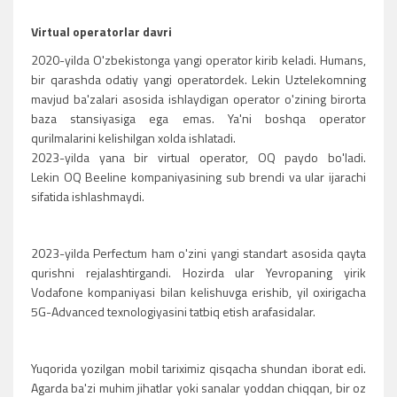
Virtual operatorlar davri
2020-yilda O'zbekistonga yangi operator kirib keladi. Humans,
bir qarashda odatiy yangi operatordek. Lekin Uztelekomning
mavjud ba'zalari asosida ishlaydigan operator o'zining birorta
baza stansiyasiga ega emas. Ya'ni boshqa operator
qurilmalarini kelishilgan xolda ishlatadi.
2023-yilda yana bir virtual operator, OQ paydo bo'ladi.
Lekin OQ Beeline kompaniyasining sub brendi va ular ijarachi
sifatida ishlashmaydi.
2023-yilda Perfectum ham o'zini yangi standart asosida qayta
qurishni rejalashtirgandi. Hozirda ular Yevropaning yirik
Vodafone kompaniyasi bilan kelishuvga erishib, yil oxirigacha
5G-Advanced texnologiyasini tatbiq etish arafasidalar.
Yuqorida yozilgan mobil tariximiz qisqacha shundan iborat edi.
Agarda ba'zi muhim jihatlar yoki sanalar yoddan chiqqan, bir oz