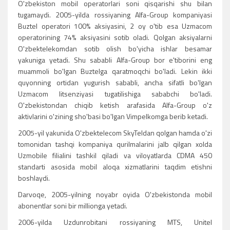
O'zbekiston mobil operatorlari soni qisqarishi shu bilan
tugamaydi. 2005-yilda rossiyaning Alfa-Group kompaniyasi
Buztel operatori 100% aksiyasini, 2 oy o'tib esa Uzmacom
operatorining 74% aksiyasini sotib oladi. Qolgan aksiyalarni
O'zbektelekomdan sotib olish bo'yicha ishlar besamar
yakuniga yetadi. Shu sababli Alfa-Group bor e'tiborini eng
muammoli bo'lgan Buztelga qaratmoqchi bo'ladi. Lekin ikki
quyonning ortidan yugurish sababli, ancha sifatli bo'lgan
Uzmacom litsenziyasi tugatilishiga sababchi bo'ladi.
O'zbekistondan chiqib ketish arafasida Alfa-Group o'z
aktivlarini o'zining sho'basi bo'lgan Vimpelkomga berib ketadi.
2005-yil yakunida O'zbektelecom SkyTeldan qolgan hamda o'zi
tomonidan tashqi kompaniya qurilmalarini jalb qilgan xolda
Uzmobile filialini tashkil qiladi va viloyatlarda CDMA 450
standarti asosida mobil aloqa xizmatlarini taqdim etishni
boshlaydi.
Darvoqe, 2005-yilning noyabr oyida O'zbekistonda mobil
abonentlar soni bir millionga yetadi.
2006-yilda Uzdunrobitani rossiyaning MTS, Unitel