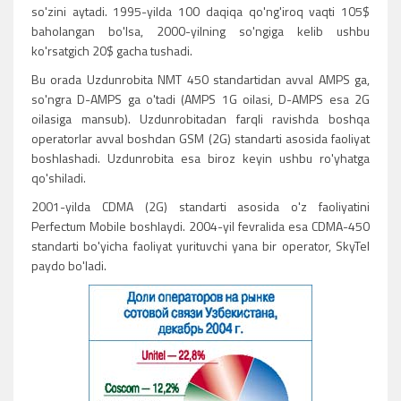
so'zini aytadi. 1995-yilda 100 daqiqa qo'ng'iroq vaqti 105$
baholangan bo'lsa, 2000-yilning so'ngiga kelib ushbu
ko'rsatgich 20$ gacha tushadi.
Bu orada Uzdunrobita NMT 450 standartidan avval AMPS ga,
so'ngra D-AMPS ga o'tadi (AMPS 1G oilasi, D-AMPS esa 2G
oilasiga mansub). Uzdunrobitadan farqli ravishda boshqa
operatorlar avval boshdan GSM (2G) standarti asosida faoliyat
boshlashadi. Uzdunrobita esa biroz keyin ushbu ro'yhatga
qo'shiladi.
2001-yilda CDMA (2G) standarti asosida o'z faoliyatini
Perfectum Mobile boshlaydi. 2004-yil fevralida esa CDMA-450
standarti bo'yicha faoliyat yurituvchi yana bir operator, SkyTel
paydo bo'ladi.