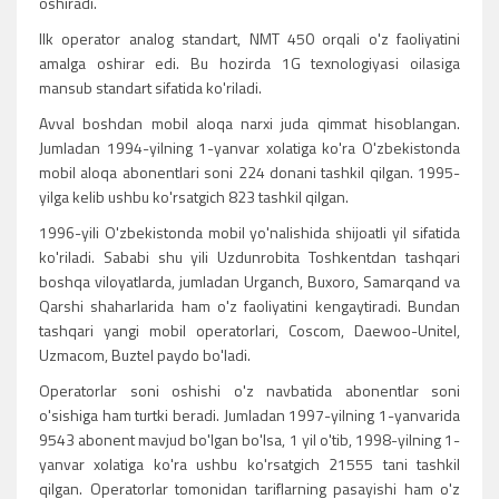
oshiradi.
Ilk operator analog standart, NMT 450 orqali o'z faoliyatini
amalga oshirar edi. Bu hozirda 1G texnologiyasi oilasiga
mansub standart sifatida ko'riladi.
Avval boshdan mobil aloqa narxi juda qimmat hisoblangan.
Jumladan 1994-yilning 1-yanvar xolatiga ko'ra O'zbekistonda
mobil aloqa abonentlari soni 224 donani tashkil qilgan. 1995-
yilga kelib ushbu ko'rsatgich 823 tashkil qilgan.
1996-yili O'zbekistonda mobil yo'nalishida shijoatli yil sifatida
ko'riladi. Sababi shu yili Uzdunrobita Toshkentdan tashqari
boshqa viloyatlarda, jumladan Urganch, Buxoro, Samarqand va
Qarshi shaharlarida ham o'z faoliyatini kengaytiradi. Bundan
tashqari yangi mobil operatorlari, Coscom, Daewoo-Unitel,
Uzmacom, Buztel paydo bo'ladi.
Operatorlar soni oshishi o'z navbatida abonentlar soni
o'sishiga ham turtki beradi. Jumladan 1997-yilning 1-yanvarida
9543 abonent mavjud bo'lgan bo'lsa, 1 yil o'tib, 1998-yilning 1-
yanvar xolatiga ko'ra ushbu ko'rsatgich 21555 tani tashkil
qilgan. Operatorlar tomonidan tariflarning pasayishi ham o'z