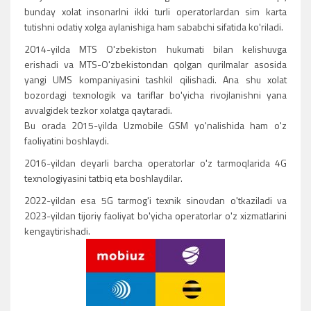
bunday xolat insonarlni ikki turli operatorlardan sim karta
tutishni odatiy xolga aylanishiga ham sababchi sifatida ko'riladi.
2014-yilda MTS O'zbekiston hukumati bilan kelishuvga
erishadi va MTS-O'zbekistondan qolgan qurilmalar asosida
yangi UMS kompaniyasini tashkil qilishadi. Ana shu xolat
bozordagi texnologik va tariflar bo'yicha rivojlanishni yana
avvalgidek tezkor xolatga qaytaradi.
Bu orada 2015-yilda Uzmobile GSM yo'nalishida ham o'z
faoliyatini boshlaydi.
2016-yildan deyarli barcha operatorlar o'z tarmoqlarida 4G
texnologiyasini tatbiq eta boshlaydilar.
2022-yildan esa 5G tarmog'i texnik sinovdan o'tkaziladi va
2023-yildan tijoriy faoliyat bo'yicha operatorlar o'z xizmatlarini
kengaytirishadi.