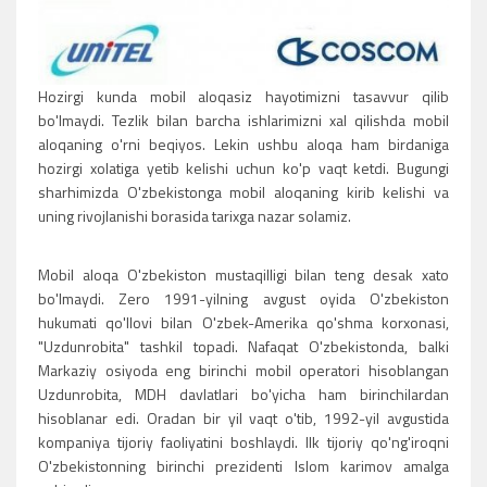
Hozirgi kunda mobil aloqasiz hayotimizni tasavvur qilib
bo'lmaydi. Tezlik bilan barcha ishlarimizni xal qilishda mobil
aloqaning o'rni beqiyos. Lekin ushbu aloqa ham birdaniga
hozirgi xolatiga yetib kelishi uchun ko'p vaqt ketdi. Bugungi
sharhimizda O'zbekistonga mobil aloqaning kirib kelishi va
uning rivojlanishi borasida tarixga nazar solamiz.
Mobil aloqa O'zbekiston mustaqilligi bilan teng desak xato
bo'lmaydi. Zero 1991-yilning avgust oyida O'zbekiston
hukumati qo'llovi bilan O'zbek-Amerika qo'shma korxonasi,
"Uzdunrobita" tashkil topadi. Nafaqat O'zbekistonda, balki
Markaziy osiyoda eng birinchi mobil operatori hisoblangan
Uzdunrobita, MDH davlatlari bo'yicha ham birinchilardan
hisoblanar edi. Oradan bir yil vaqt o'tib, 1992-yil avgustida
kompaniya tijoriy faoliyatini boshlaydi. Ilk tijoriy qo'ng'iroqni
O'zbekistonning birinchi prezidenti Islom karimov amalga