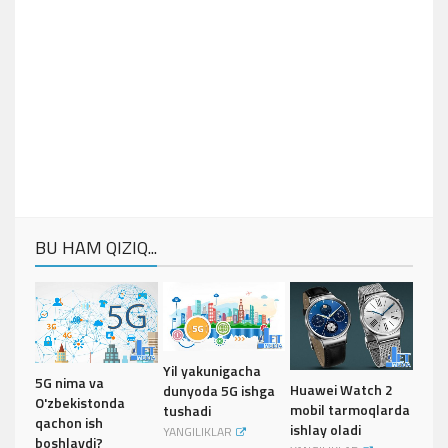
BU HAM QIZIQ...
Yil yakunigacha
5G nima va
Huawei Watch 2
dunyoda 5G ishga
O'zbekistonda
mobil tarmoqlarda
tushadi
qachon ish
ishlay oladi
YANGILIKLAR
boshlaydi?