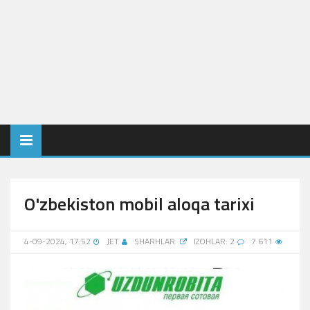
O'zbekiston mobil aloqa tarixi
4-09-2024, 17:52
JET
SHARHLAR
IZOHLAR: 2
7 611