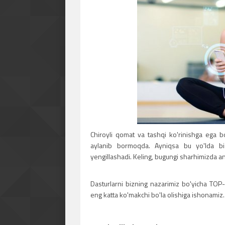
Chiroyli qomat va tashqi ko'rinishga ega b
aylanib bormoqda. Ayniqsa bu yo'lda biz
yengillashadi. Keling, bugungi sharhimizda ana
Dasturlarni bizning nazarimiz bo'yicha TOP-5t
eng katta ko'makchi bo'la olishiga ishonamiz