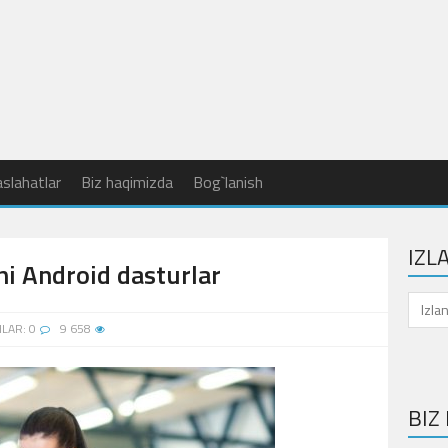
slahatlar
Biz haqimizda
Bog`lanish
IZL
i Android dasturlar
HLAR: 0
9 658
BIZ