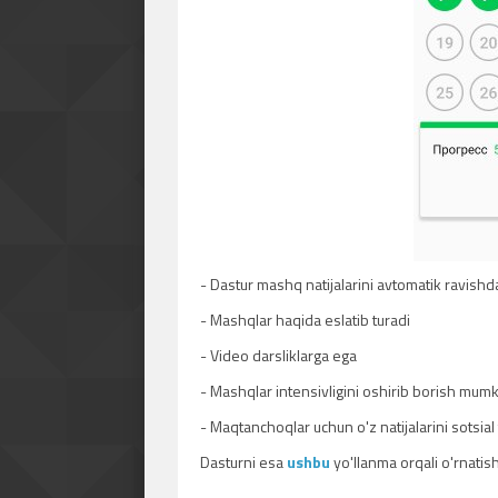
- Dastur mashq natijalarini avtomatik ravishd
- Mashqlar haqida eslatib turadi
- Video darsliklarga ega
- Mashqlar intensivligini oshirib borish mum
- Maqtanchoqlar uchun o'z natijalarini sotsia
Dasturni esa
ushbu
yo'llanma orqali o'rnatis