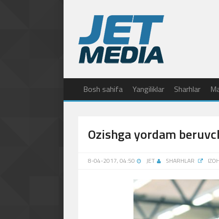
Bosh sahifa
Yangiliklar
Sharhlar
Ma
Ozishga yordam beruvch
8-04-2017, 04:50
JET
SHARHLAR
IZO