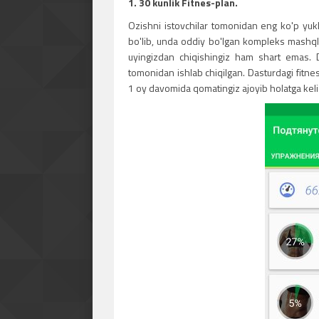
1. 30 kunlik Fitnes-plan.
Ozishni istovchilar tomonidan eng ko'p yukla
bo'lib, unda oddiy bo'lgan kompleks mashqla
uyingizdan chiqishingiz ham shart emas. 
tomonidan ishlab chiqilgan. Dasturdagi fitn
1 oy davomida qomatingiz ajoyib holatga keli