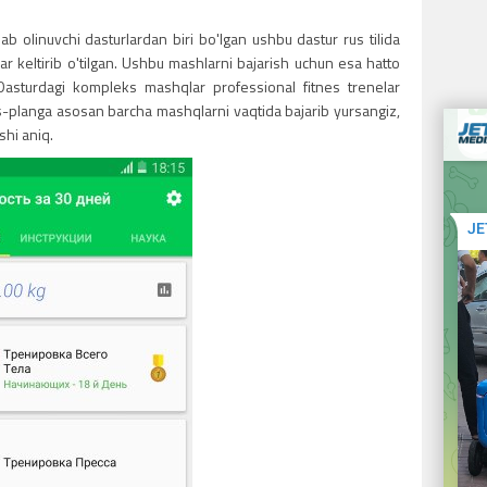
b olinuvchi dasturlardan biri bo'lgan ushbu dastur rus tilida
r keltirib o'tilgan. Ushbu mashlarni bajarish uchun esa hatto
Dasturdagi kompleks mashqlar professional fitnes trenelar
es-planga asosan barcha mashqlarni vaqtida bajarib yursangiz,
shi aniq.