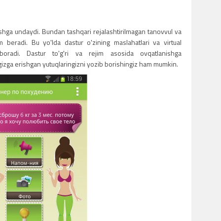
nishga undaydi. Bundan tashqari rejalashtirilmagan tanovvul va
beradi. Bu yo'lda dastur o'zining maslahatlari va virtual
b boradi. Dastur to'g'ri va rejim asosida ovqatlanishga
gizga erishgan yutuqlaringizni yozib borishingiz ham mumkin.