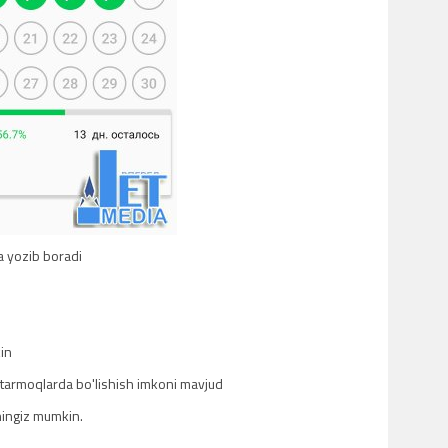
a yozib boradi
kin
l tarmoqlarda bo'lishish imkoni mavjud
hingiz mumkin.