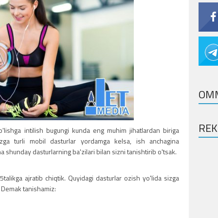
OM
RE
o'lishga intilish bugungi kunda eng muhim jihatlardan biriga
ga turli mobil dasturlar yordamga kelsa, ish anchagina
 shunday dasturlarning ba'zilari bilan sizni tanishtirib o'tsak.
alikga ajratib chiqtik. Quyidagi dasturlar ozish yo'lida sizga
. Demak tanishamiz: