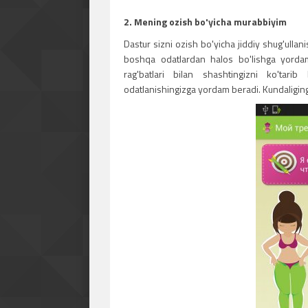
2. Mening ozish bo'yicha murabbiyim
Dastur sizni ozish bo'yicha jiddiy shug'ulla
boshqa odatlardan halos bo'lishga yordam 
rag'batlari bilan shashtingizni ko'tari
odatlanishingizga yordam beradi. Kundaligin