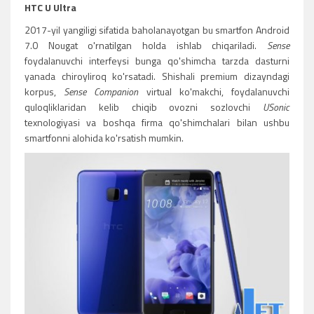
HTC U Ultra
2017-yil yangiligi sifatida baholanayotgan bu smartfon Android
7.0 Nougat o'rnatilgan holda ishlab chiqariladi.
Sense
foydalanuvchi interfeysi bunga qo'shimcha tarzda dasturni
yanada chiroyliroq ko'rsatadi. Shishali premium dizayndagi
korpus,
Sense Companion
virtual ko'makchi, foydalanuvchi
quloqliklaridan kelib chiqib ovozni sozlovchi
USonic
texnologiyasi va boshqa firma qo'shimchalari bilan ushbu
smartfonni alohida ko'rsatish mumkin.