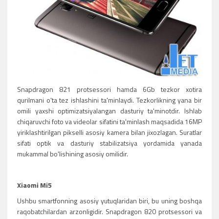
Snapdragon 821 protsessori hamda 6Gb tezkor xotira
qurilmani o'ta tez ishlashini ta'minlaydi. Tezkorlikning yana bir
omili yaxshi optimizatsiyalangan dasturiy ta'minotdir. Ishlab
chiqaruvchi foto va videolar sifatini ta'minlash maqsadida 16MP
yiriklashtirilgan pikselli asosiy kamera bilan jixozlagan. Suratlar
sifati optik va dasturiy stabilizatsiya yordamida yanada
mukammal bo'lishining asosiy omilidir.
Xiaomi Mi5
Ushbu smartfonning asosiy yutuqlaridan biri, bu uning boshqa
raqobatchilardan arzonligidir. Snapdragon 820 protsessori va