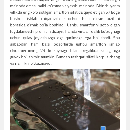
ma'noda emas, balki ko'chma va yaxshi ma'noda. Birinchi yarim
yillikda eng ko'p sotilgan smartfon sifatida qayd etilgan S7 Edge
boshqa ishlab chiqaruvchilar uchun ham ekran tuzilishi
borasida o'rnak bo'la boshladi. Ushbu smartfonni sotib olgan
foydalanuvchi premium dizayn, hamda virtual reallik ko'zoynagi
uchun qulay joylashuvga ega qurilmaga ega bo'lishadi. Shu
sababdan ham ba'zi bozorlarda ushbu smartfon ishlab
chiqaruvchining VR ko'zoynagi bilan birgalikda sotilganiga
guvox bo'lishimiz mumkin. Bundan tashqari sifatli korpus chang
va namlikni o'tkazmaydi.