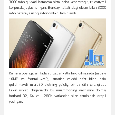
3000 mAh quvvatli batareya birmuncha ixchamroq 5,15 dyuymli
korpusda joylashtirilgan. Bunday kattalikdagi ekran bilan 3000
mAh batareya uzoq avtonomlikni taminlaydi.
Kamera boshqalarnikidan u qadar katta farq qilmasada (asosiy
16MP va frontal 4MP), suratlar yaxshi sifat bilan aslo
qolishmaydi. microSD slotning yo'qligi bir oz dilni xira qiladi.
Lekin ishlab chiqaruvchi bu muammoning yechimini doimiy
hotirani 32, 64 va 128Gb variantlar bilan taminlash orqali
yechgan.