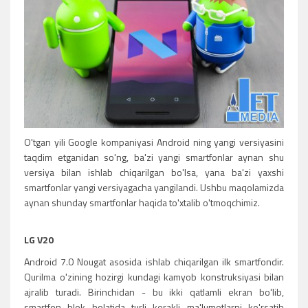
O'tgan yili Google kompaniyasi Android ning yangi versiyasini
taqdim etganidan so'ng, ba'zi yangi smartfonlar aynan shu
versiya bilan ishlab chiqarilgan bo'lsa, yana ba'zi yaxshi
smartfonlar yangi versiyagacha yangilandi. Ushbu maqolamizda
aynan shunday smartfonlar haqida to'xtalib o'tmoqchimiz.
LG V20
Android 7.0 Nougat asosida ishlab chiqarilgan ilk smartfondir.
Qurilma o'zining hozirgi kundagi kamyob konstruksiyasi bilan
ajralib turadi. Birinchidan - bu ikki qatlamli ekran bo'lib,
smartfon blok holatida turli kerakli ma'lumotlarni ko'rsatib