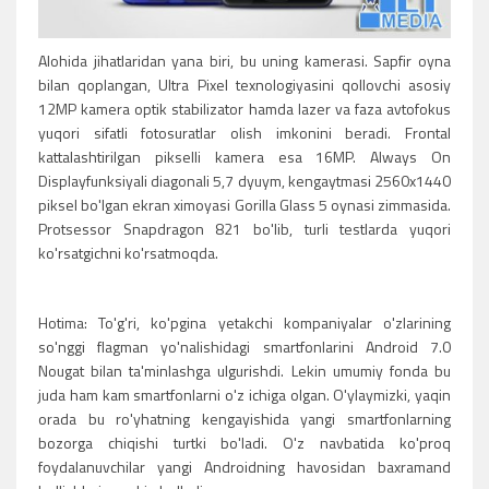
Alohida jihatlaridan yana biri, bu uning kamerasi. Sapfir oyna
bilan qoplangan, Ultra Pixel texnologiyasini qollovchi asosiy
12MP kamera optik stabilizator hamda lazer va faza avtofokus
yuqori sifatli fotosuratlar olish imkonini beradi. Frontal
kattalashtirilgan pikselli kamera esa 16MP. Always On
Displayfunksiyali diagonali 5,7 dyuym, kengaytmasi 2560x1440
piksel bo'lgan ekran ximoyasi Gorilla Glass 5 oynasi zimmasida.
Protsessor Snapdragon 821 bo'lib, turli testlarda yuqori
ko'rsatgichni ko'rsatmoqda.
Hotima: To'g'ri, ko'pgina yetakchi kompaniyalar o'zlarining
so'nggi flagman yo'nalishidagi smartfonlarini Android 7.0
Nougat bilan ta'minlashga ulgurishdi. Lekin umumiy fonda bu
juda ham kam smartfonlarni o'z ichiga olgan. O'ylaymizki, yaqin
orada bu ro'yhatning kengayishida yangi smartfonlarning
bozorga chiqishi turtki bo'ladi. O'z navbatida ko'proq
foydalanuvchilar yangi Androidning havosidan baxramand