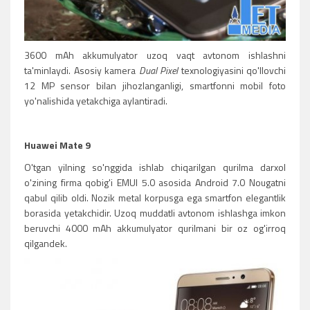
3600 mAh akkumulyator uzoq vaqt avtonom ishlashni
ta'minlaydi. Asosiy kamera
Dual Pixel
texnologiyasini qo'llovchi
12 MP sensor bilan jihozlanganligi, smartfonni mobil foto
yo'nalishida yetakchiga aylantiradi.
Huawei Mate 9
O'tgan yilning so'nggida ishlab chiqarilgan qurilma darxol
o'zining firma qobig'i EMUI 5.0 asosida Android 7.0 Nougatni
qabul qilib oldi. Nozik metal korpusga ega smartfon elegantlik
borasida yetakchidir. Uzoq muddatli avtonom ishlashga imkon
beruvchi 4000 mAh akkumulyator qurilmani bir oz og'irroq
qilgandek.