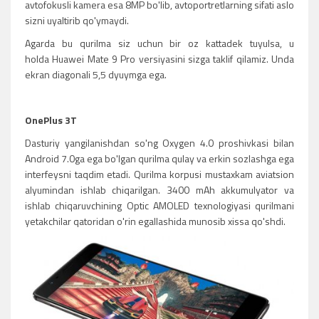
avtofokusli kamera esa 8MP bo'lib, avtoportretlarning sifati aslo
sizni uyaltirib qo'ymaydi.
Agarda bu qurilma siz uchun bir oz kattadek tuyulsa, u
holda Huawei Mate 9 Pro versiyasini sizga taklif qilamiz. Unda
ekran diagonali 5,5 dyuymga ega.
OnePlus 3T
Dasturiy yangilanishdan so'ng Oxygen 4.0 proshivkasi bilan
Android 7.0ga ega bo'lgan qurilma qulay va erkin sozlashga ega
interfeysni taqdim etadi. Qurilma korpusi mustaxkam aviatsion
alyumindan ishlab chiqarilgan. 3400 mAh akkumulyator va
ishlab chiqaruvchining Optic AMOLED texnologiyasi qurilmani
yetakchilar qatoridan o'rin egallashida munosib xissa qo'shdi.