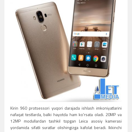
Kirin 960 protsessori yuqori darajada ishlash imkoniyatlarini
nafaqat testlarda, balki hayotda ham ko'rsata oladi. 20MP va
12MP modullardan tashkil topgan Leica asosiy kamerasi
yordamida sifatli suratlar olishingizga kafolat beradi. Ikkinchi