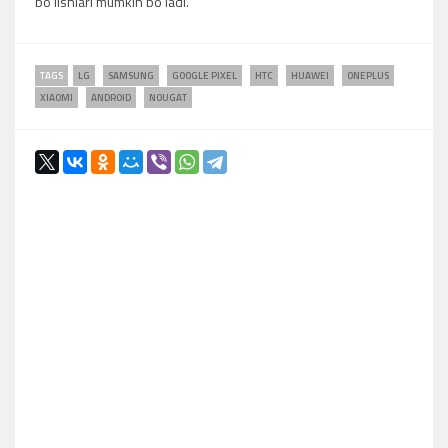
bo'lishlari mumkin bo'ladi.
TAGS
LG
SAMSUNG
GOOGLE PIXEL
HTC
HUAWEI
ONEPLUS
XIAOMI
ANDROID
NOUGAT