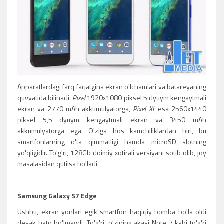
Apparatlardagi farq faqatgina ekran o'lchamlari va batareyaning
quvvatida bilinadi.
Pixel
1920x1080 piksel 5 dyuym kengaytmali
ekran va 2770 mAh akkumulyatorga,
Pixel XL
esa 2560x1440
piksel 5,5 dyuym kengaytmali ekran va 3450 mAh
akkumulyatorga ega. O'ziga hos kamchiliklardan biri, bu
smartfonlarning o'ta qimmatligi hamda microSD slotning
yo'qligidir. To'g'ri, 128Gb doimiy xotirali versiyani sotib olib, joy
masalasidan qutilsa bo'ladi.
Samsung Galaxy S7 Edge
Ushbu, ekran yonlari egik smartfon haqiqiy bomba bo'la oldi
desak hato bo'lmaydi. To'g'ri, o'zining akasi Note 7 kabi to'g'ri