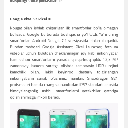
mavjudligi shular jumlasidandir.
Google Pixel
va
Pixel XL
Nougat bilan ishlab chiqarilgan ilk smartfonlar bo'la olmagan
bo'lsada, Google bu borada boshqacha yo'l tutdi. Ya'ni uning
smartfonlari Android Nougat 7.1 versiyasida ishlab chiqarildi.
Bundan tashqari Google Assistant, Pixel Launcher, foto va
videolar uchun bulutdan cheklanmagan joy kabi imkoniyatlar
ham ushbu smartfonlarni yanada qiziqarliroq qildi. 12,3 MP
zamonaviy kamera suratga olishda zamonaviy HDR+ rejimi
kamchilik bilan, lekin keyinroq dasturiy to'g'irlangan
imkoniyatlarni sanab o'tishimiz mumkin. Snapdragon 821
protsessori hamda chang va namlikdan IP57 standarti asosida
himoyalanganligi ushbu smartfonlarni yetakchilar qatoriga
qo'shishimizga imkon beradi.