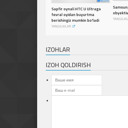
Samsung
Sapfir oynali HTC U Ultraga
obyektiv
fevral oyidan buyurtma
YANGILIK
berishingiz mumkin bo'ladi
YANGILIKLAR
IZOHLAR
IZOH QOLDIRISH