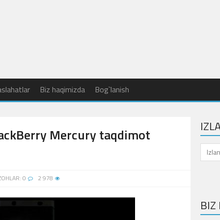
slahatlar
Biz haqimizda
Bog`lanish
IZL
lackBerry Mercury taqdimot
ZOHLAR: 0
2 978
BIZ