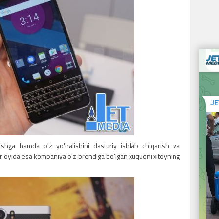
pishga hamda o'z yo'nalishini dasturiy ishlab chiqarish va
abr oyida esa kompaniya o'z brendiga bo'lgan xuquqni xitoyning