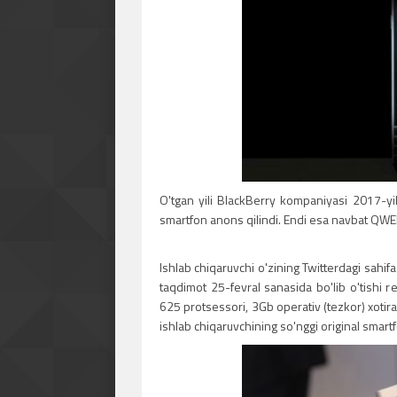
O'tgan yili BlackBerry kompaniyasi 2017-yi
smartfon anons qilindi. Endi esa navbat QWER
Ishlab chiqaruvchi o'zining Twitterdagi sahif
taqdimot 25-fevral sanasida bo'lib o'tishi 
625 protsessori, 3Gb operativ (tezkor) xoti
ishlab chiqaruvchining so'nggi original smart