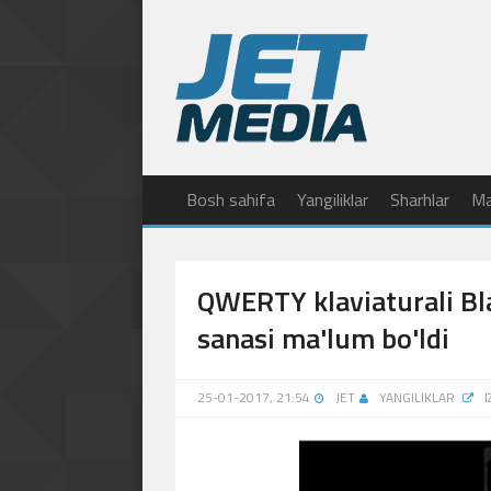
Bosh sahifa
Yangiliklar
Sharhlar
Ma
QWERTY klaviaturali B
sanasi ma'lum bo'ldi
25-01-2017, 21:54
JET
YANGILIKLAR
I