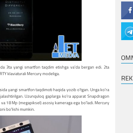
OM
lda 3ta yangi smartfon taqdim etishga va'da bergan edi. 2ta
TY klaviaturali Mercury modeliga.
RE
asida yangi smartfon taqdimoti haqida yozib o'tgan. Unga ko'ra
rejalashtirilgan. Uzunquloq gaplarga ko'ra apparat Snapdragon
ra va 18 Mp (megapiksel) asosiy kameraga ega bo'ladi. Mercury
foni bo'lishi mumkin.