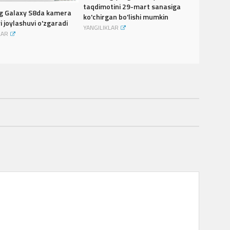
taqdimotini 29-mart sanasiga
 Galaxy S8da kamera
ko'chirgan bo'lishi mumkin
i joylashuvi o'zgaradi
YANGILIKLAR
LAR