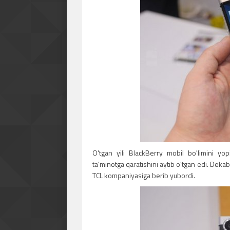
O'tgan yili BlackBerry mobil bo'limini yo
ta'minotga qaratishini aytib o'tgan edi. Dek
TCL kompaniyasiga berib yubordi.