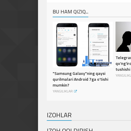
BU HAM QIZIQ...
Telegra
qo'ng'ir
tushish
"Samsung Galaxy"ning qaysi
YANGILIK
qurilmalari Android 7ga o'tishi
mumkin?
YANGILIKLAR
IZOHLAR
IZOH QOLDIRISH