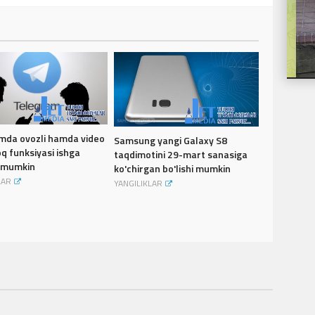
mda ovozli hamda video
Samsung yangi Galaxy S8
oq funksiyasi ishga
taqdimotini 29-mart sanasiga
i mumkin
ko'chirgan bo'lishi mumkin
LAR
YANGILIKLAR