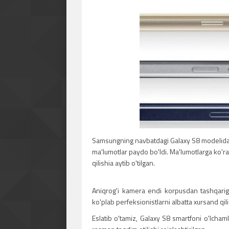
Samsungning navbatdagi Galaxy S8 modelidag
ma'lumotlar paydo bo'ldi. Ma'lumotlarga ko'r
qilishia aytib o'tilgan.
Aniqrog'i kamera endi korpusdan tashqariga
ko'plab perfeksionistlarni albatta xursand qili
Eslatib o'tamiz, Galaxy S8 smartfoni o'lcha