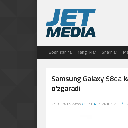
Bosh sahifa
Yangiliklar
Sharhlar
Ma
Samsung Galaxy S8da ka
o'zgaradi
23-01-2017, 20:35
JET
YANGILIKLAR
I