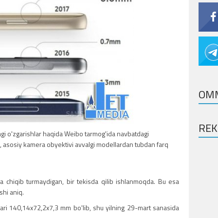
OM
RE
i o'zgarishlar haqida Weibo tarmog'ida navbatdagi
a, asosiy kamera obyektivi avvalgi modellardan tubdan farq
 chiqib turmaydigan, bir tekisda qilib ishlanmoqda. Bu esa
shi aniq.
mlari 140,14x72,2x7,3 mm bo'lib, shu yilning 29-mart sanasida