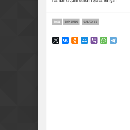
rasman taqdim etilishi rejalashtirilgan.
TAGS
SAMSUNG
GALAXY S8