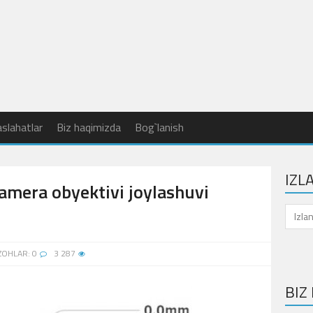
slahatlar
Biz haqimizda
Bog`lanish
IZL
mera obyektivi joylashuvi
ZOHLAR: 0
3 287
BIZ