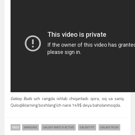
Galaxy Buds
uch rangda ishlab chiqariladi: qora, oq va sariq.
Quloqliklarning boshlang'ich narxi 149$ deya baholanmoqda.
TAGS
SAMSUNG
GALAXY WATCH ACTIVE
GALAXY FIT
GALAXY BUDS