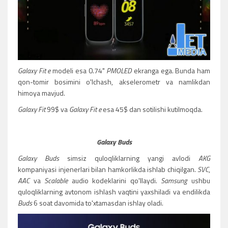
Galaxy Fit e
modeli esa 0.74"
PMOLED
ekranga ega. Bunda ham
qon-tomir bosimini o'lchash, akselerometr va namlikdan
himoya mavjud.
Galaxy Fit
99$ va
Galaxy Fit e
esa 45$ dan sotilishi kutilmoqda.
Galaxy Buds
Galaxy Buds
simsiz quloqliklarning yangi avlodi
AKG
kompaniyasi injenerlari bilan hamkorlikda ishlab chiqilgan.
SVC
,
AAC
va
Scalable
audio kodeklarini qo'llaydi.
Samsung
ushbu
quloqliklarning avtonom ishlash vaqtini yaxshiladi va endilikda
Buds
6 soat davomida to'xtamasdan ishlay oladi.