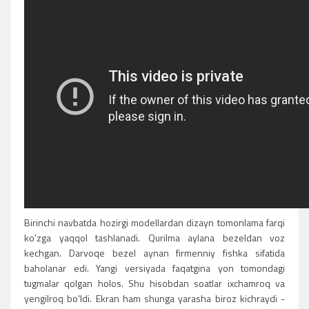
Birinchi navbatda hozirgi modellardan dizayn tomonlama farqi
ko'zga yaqqol tashlanadi. Qurilma aylana bezeldan voz
kechgan. Darvoqe bezel aynan firmenniy fishka sifatida
baholanar edi. Yangi versiyada faqatgina yon tomondagi
tugmalar qolgan holos. Shu hisobdan soatlar ixchamroq va
yengilroq bo'ldi. Ekran ham shunga yarasha biroz kichraydi -