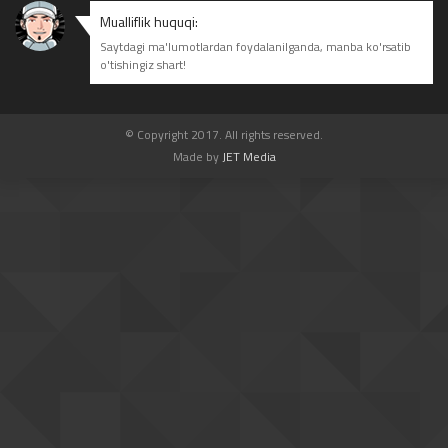
Mualliflik huquqi:
Saytdagi ma'lumotlardan foydalanilganda, manba ko'rsatib
o'tishingiz shart!
© Copyright 2017. All rights reserved.
Made by
JET Media