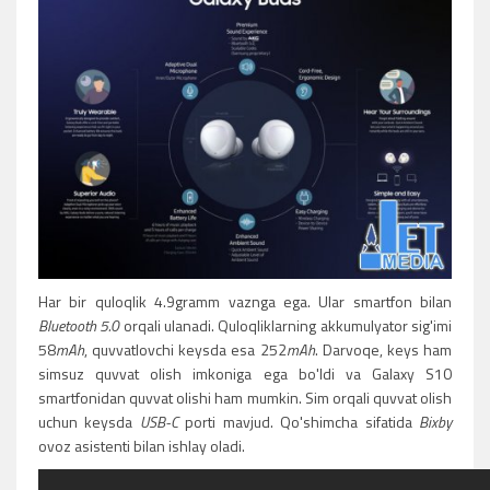
Har bir quloqlik 4.9gramm vaznga ega. Ular smartfon bilan
Bluetooth 5.0
orqali ulanadi. Quloqliklarning akkumulyator sig'imi
58
mAh
, quvvatlovchi keysda esa 252
mAh
. Darvoqe, keys ham
simsuz quvvat olish imkoniga ega bo'ldi va Galaxy S10
smartfonidan quvvat olishi ham mumkin. Sim orqali quvvat olish
uchun keysda
USB-C
porti mavjud. Qo'shimcha sifatida
Bixby
ovoz asistenti bilan ishlay oladi.