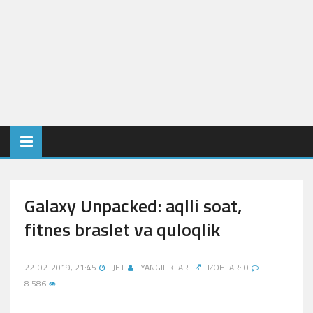
Galaxy Unpacked: aqlli soat,
fitnes braslet va quloqlik
22-02-2019, 21:45
JET
YANGILIKLAR
IZOHLAR: 0
8 586