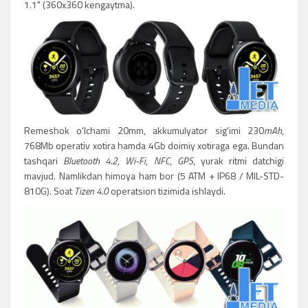
1.1" (360x360 kengaytma).
Remeshok o'lchami 20mm, akkumulyator sig'imi 230
mAh
,
768Mb operativ xotira hamda 4Gb doimiy xotiraga ega. Bundan
tashqari
Bluetooth 4.2
,
Wi-Fi
,
NFC
,
GPS
, yurak ritmi datchigi
mavjud. Namlikdan himoya ham bor (5 ATM + IP68 / MIL-STD-
810G). Soat
Tizen 4.0
operatsion tizimida ishlaydi.