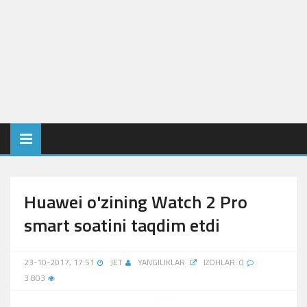
Huawei o'zining Watch 2 Pro
smart soatini taqdim etdi
23-10-2017, 17:51
JET
YANGILIKLAR
IZOHLAR: 0
3 803