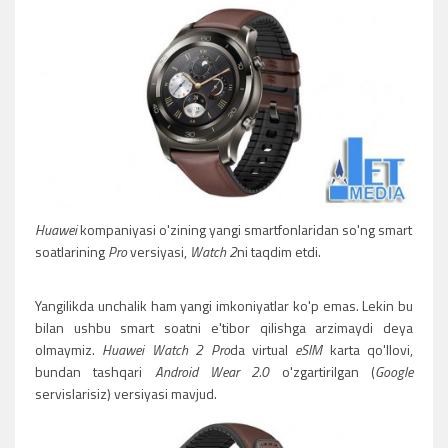
Huawei
kompaniyasi o'zining yangi smartfonlaridan so'ng smart
soatlarining
Pro
versiyasi,
Watch 2
ni taqdim etdi.
Yangilikda unchalik ham yangi imkoniyatlar ko'p emas. Lekin bu
bilan ushbu smart soatni e'tibor qilishga arzimaydi deya
olmaymiz.
Huawei Watch 2 Pro
da virtual
eSIM
karta qo'llovi,
bundan tashqari
Android Wear 2.0
o'zgartirilgan (
Google
servislarisiz) versiyasi mavjud.