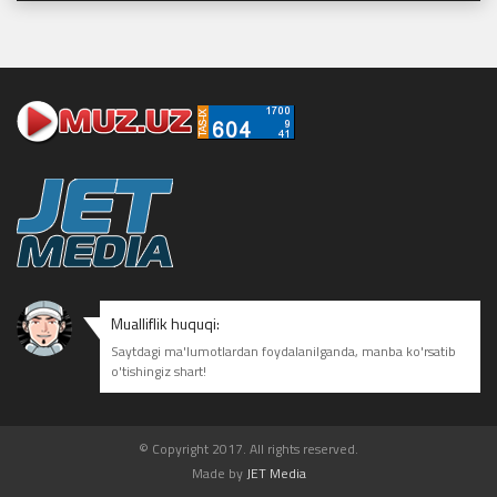
Mualliflik huquqi:
Saytdagi ma'lumotlardan foydalanilganda, manba ko'rsatib
o'tishingiz shart!
© Copyright 2017. All rights reserved.
Made by
JET Media