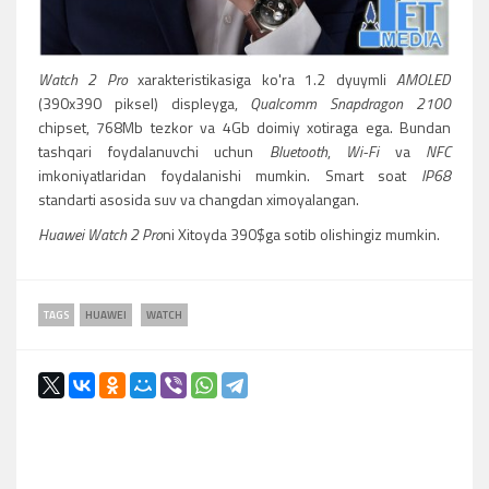
Watch 2 Pro
xarakteristikasiga ko'ra 1.2 dyuymli
AMOLED
(390x390 piksel) displeyga,
Qualcomm Snapdragon 2100
chipset, 768Mb tezkor va 4Gb doimiy xotiraga ega. Bundan
tashqari foydalanuvchi uchun
Bluetooth
,
Wi-Fi
va
NFC
imkoniyatlaridan foydalanishi mumkin. Smart soat
IP68
standarti asosida suv va changdan ximoyalangan.
Huawei Watch 2 Pro
ni Xitoyda 390$ga sotib olishingiz mumkin.
TAGS
HUAWEI
WATCH