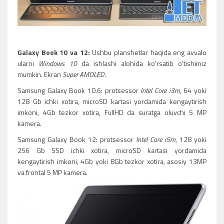
Galaxy Book 10 va 12:
Ushbu planshetlar haqida eng avvalo
ularni
Windows 10
da ishlashi alohida ko'rsatib o'tishimiz
mumkin. Ekran
Super AMOLED
.
Samsung Galaxy Book 10.6: protsessor
Intel Core i3m
, 64 yoki
128 Gb ichki xotira, microSD kartasi yordamida kengaytirish
imkoni, 4Gb tezkor xotira, FullHD da suratga oluvchi 5 MP
kamera.
Samsung Galaxy Book 12: protsessor
Intel Core i5m
, 128 yoki
256 Gb SSD ichki xotira, microSD kartasi yordamida
kengaytirish imkoni, 4Gb yoki 8Gb tezkor xotira, asosiy 13MP
va frontal 5 MP kamera.