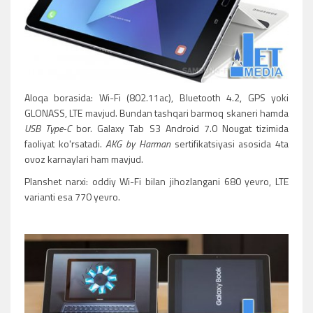
Aloqa borasida: Wi-Fi (802.11ac), Bluetooth 4.2, GPS yoki
GLONASS, LTE mavjud. Bundan tashqari barmoq skaneri hamda
USB Type-C
bor. Galaxy Tab S3 Android 7.0 Nougat tizimida
faoliyat ko'rsatadi.
AKG by Harman
sertifikatsiyasi asosida 4ta
ovoz karnaylari ham mavjud.
Planshet narxi: oddiy Wi-Fi bilan jihozlangani 680 yevro, LTE
varianti esa 770 yevro.