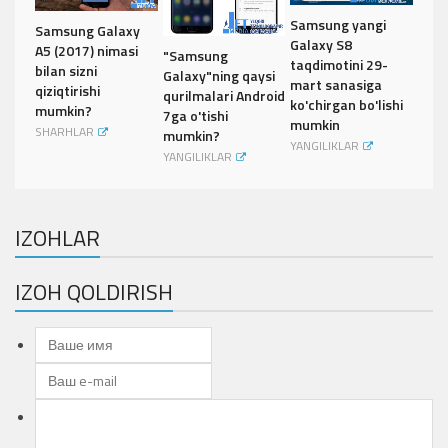
Samsung yangi
Samsung Galaxy
Galaxy S8
A5 (2017) nimasi
"Samsung
taqdimotini 29-
bilan sizni
Galaxy"ning qaysi
mart sanasiga
qiziqtirishi
qurilmalari Android
ko'chirgan bo'lishi
mumkin?
7ga o'tishi
mumkin
SHARHLAR
mumkin?
YANGILIKLAR
YANGILIKLAR
IZOHLAR
IZOH QOLDIRISH