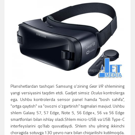
Planshetlardan tashqari Samsung o'zining
Gear VR
shlemining
yangi versiyasini taqdim etdi. Gadjet simsiz
Oculus
kontrolerga
ega. Ushbu kontrolerda sensor panel hamda "bosh sahifa",
"ortga qaytish" va "ovozni o'zgartirish" tugmalari mavjud. Ushbu
shlem Galaxy S7, S7 Edge, Note 5, S6 Edge+, S6 va S6 Edge
smartfonlari bilan ishlay oladi.Shlem micro-USB va USB Type-C
interfeyslarini qo'llab quvvatlaydi. Shlem shu yilning ikkinchi
choragida sotuvga 130 yevro narx bilan chiqarilishi kutilmoqda.