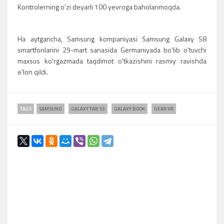
Kontrolerning o'zi deyarli 100 yevroga baholanmoqda.
Ha aytgancha, Samsung kompaniyasi Samsung Galaxy S8
smartfonlarini 29-mart sanasida Germaniyada bo'lib o'tuvchi
maxsus ko'rgazmada taqdimot o'tkazishini rasmiy ravishda
e'lon qildi.
TAGS
SAMSUNG
GALAXY TAB S3
GALAXY BOOK
GEAR VR