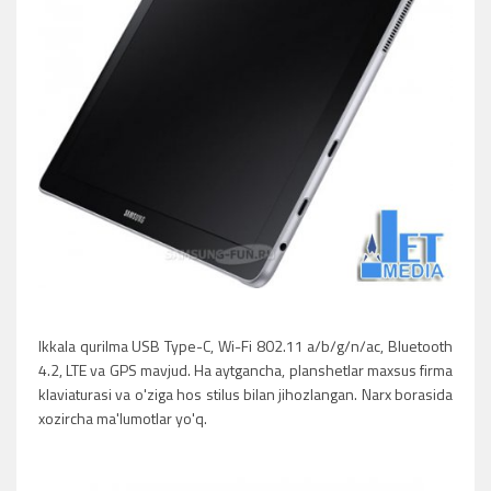
Ikkala qurilma USB Type-C, Wi-Fi 802.11 a/b/g/n/ac, Bluetooth
4.2, LTE va GPS mavjud. Ha aytgancha, planshetlar maxsus firma
klaviaturasi va o'ziga hos stilus bilan jihozlangan. Narx borasida
xozircha ma'lumotlar yo'q.