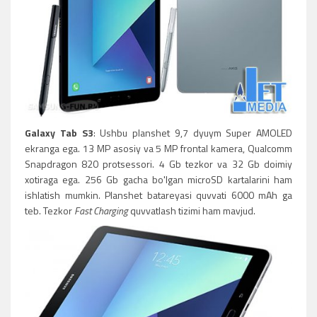
Galaxy Tab S3
: Ushbu planshet 9,7 dyuym Super AMOLED
ekranga ega. 13 MP asosiy va 5 MP frontal kamera, Qualcomm
Snapdragon 820 protsessori. 4 Gb tezkor va 32 Gb doimiy
xotiraga ega. 256 Gb gacha bo'lgan microSD kartalarini ham
ishlatish mumkin. Planshet batareyasi quvvati 6000 mAh ga
teb. Tezkor
Fast Charging
quvvatlash tizimi ham mavjud.