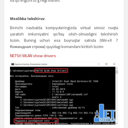
va qo'lingizni to'g'riligi muhim.
Moslikka tekshiruv
Birinchi navbatda kompyuteringizda virtual simsiz nuqta
yaratish imkoniyatini qo'llay olish-olmasligini tekshirish
lozim. Buning uchun esa buyruqlar satrida (Win+X ?
Командная строка) quyidagi komandani kiritish lozim:
NETSH WLAN show drivers