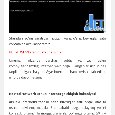
Shundan so'ng yaratilgan nuqtani yana o'sha buyruqlar satri
yordamida aktivlashtiramiz.
NETSH WLAN start hostednetwork
Umuman olganda barchasi oddiy va tez. Lekin
kompyuteringizdagi internet wi-fi orqali ulanganlar uchun hali
taqdim etilganicha yo'q. Agar internetni ham berish talab etilsa,
u holda davom etamiz.
Hosted Network uchun internetga chiqish imkoniyati
Afsuski internetni taqdim etish buyruqlar satri orqali amalga
oshishi qiyinroq masala. Shu sababli sizga qulayroq yo'lini
ko'rsatib o'tamiz. Tarmoqga ulanishlar bo'limiga o'tamiz (Win +