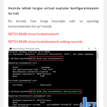
Hozirda ishlab turgan virtual nuqtalar konfiguratsiyasini
ko'rish
Bu borada ham bizga buyruqlar satri va quyidagi
komandalardan biri qo'l keladi:
NETSH WLAN show hostednetwork
NETSH WLAN show hostednetwork setting=security