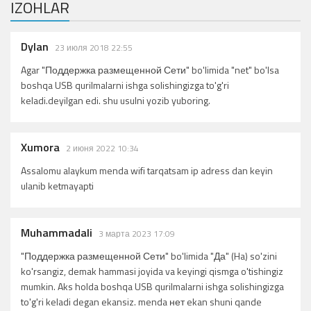
IZOHLAR
Dylan
23 июля 2018 22:55
Agar "Поддержка размещенной Сети" bo'limida "net" bo'lsa
boshqa USB qurilmalarni ishga solishingizga to'g'ri
keladi.deyilgan edi. shu usulni yozib yuboring.
Xumora
2 июня 2022 10:34
Assalomu alaykum menda wifi tarqatsam ip adress dan keyin
ulanib ketmayapti
Muhammadali
3 марта 2023 17:09
"Поддержка размещенной Сети" bo'limida "Да" (Ha) so'zini
ko'rsangiz, demak hammasi joyida va keyingi qismga o'tishingiz
mumkin. Aks holda boshqa USB qurilmalarni ishga solishingizga
to'g'ri keladi degan ekansiz. menda нет ekan shuni qande