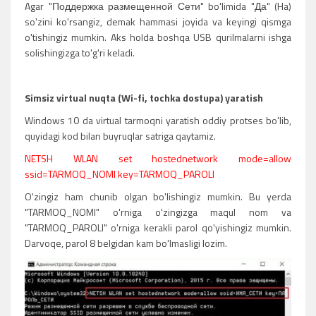
Agar "Поддержка размещенной Сети" bo'limida "Да" (Ha)
so'zini ko'rsangiz, demak hammasi joyida va keyingi qismga
o'tishingiz mumkin. Aks holda boshqa USB qurilmalarni ishga
solishingizga to'g'ri keladi.
Simsiz virtual nuqta (Wi-fi, tochka dostupa) yaratish
Windows 10 da virtual tarmoqni yaratish oddiy protses bo'lib,
quyidagi kod bilan buyruqlar satriga qaytamiz.
NETSH WLAN set hostednetwork mode=allow
ssid=TARMOQ_NOMI key=TARMOQ_PAROLI
O'zingiz ham chunib olgan bo'lishingiz mumkin. Bu yerda
"TARMOQ_NOMI" o'rniga o'zingizga maqul nom va
"TARMOQ_PAROLI" o'rniga kerakli parol qo'yishingiz mumkin.
Darvoqe, parol 8 belgidan kam bo'lmasligi lozim.