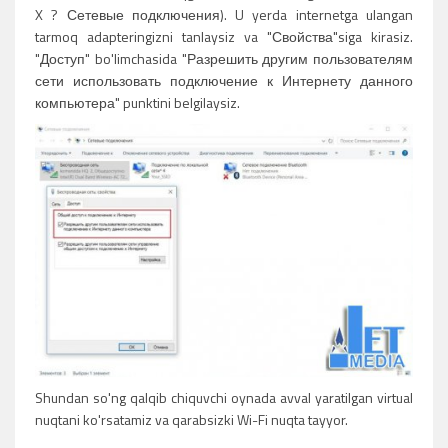
X ? Сетевые подключения). U yerda internetga ulangan
tarmoq adapteringizni tanlaysiz va "Свойства"siga kirasiz.
"Доступ" bo'limchasida "Разрешить другим пользователям
сети использовать подключение к Интернету данного
компьютера" punktini belgilaysiz.
Shundan so'ng qalqib chiquvchi oynada avval yaratilgan virtual
nuqtani ko'rsatamiz va qarabsizki Wi-Fi nuqta tayyor.