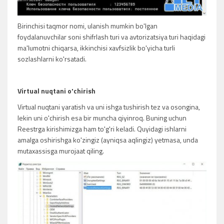
Birinchisi taqmor nomi, ulanish mumkin bo'lgan
foydalanuvchilar soni shifrlash turi va avtorizatsiya turi haqidagi
ma'lumotni chiqarsa, ikkinchisi xavfsizlik bo'yicha turli
sozlashlarni ko'rsatadi.
Virtual nuqtani o'chirish
Virtual nuqtani yaratish va uni ishga tushirish tez va osongina,
lekin uni o'chirish esa bir muncha qiyinroq. Buning uchun
Reestrga kirishimizga ham to'g'ri keladi. Quyidagi ishlarni
amalga oshirishga ko'zingiz (ayniqsa aqlingiz) yetmasa, unda
mutaxassisga murojaat qiling.