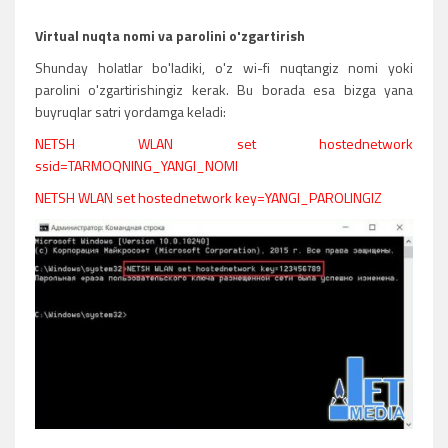
Virtual nuqta nomi va parolini o'zgartirish
Shunday holatlar bo'ladiki, o'z wi-fi nuqtangiz nomi yoki
parolini o'zgartirishingiz kerak. Bu borada esa bizga yana
buyruqlar satri yordamga keladi:
NETSH WLAN set hostednetwork
ssid=TARMOQNING_YANGI_NOMI
NETSH WLAN set hostednetwork key=YANGI_PAROLINGIZ