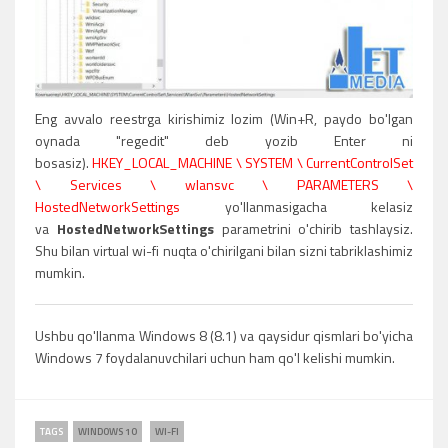
Eng avvalo reestrga kirishimiz lozim (Win+R, paydo bo'lgan
oynada "regedit" deb yozib Enter ni
bosasiz).
HKEY_LOCAL_MACHINE \ SYSTEM \ CurrentControlSet
\ Services \ wlansvc \ PARAMETERS \
HostedNetworkSettings
yo'llanmasigacha kelasiz
va
HostedNetworkSettings
parametrini o'chirib tashlaysiz.
Shu bilan virtual wi-fi nuqta o'chirilgani bilan sizni tabriklashimiz
mumkin.
Ushbu qo'llanma Windows 8 (8.1) va qaysidur qismlari bo'yicha
Windows 7 foydalanuvchilari uchun ham qo'l kelishi mumkin.
TAGS
WINDOWS 10
WI-FI