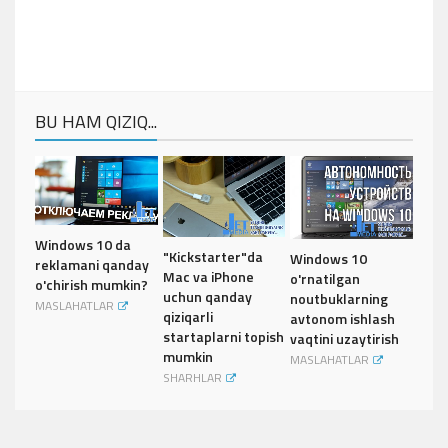
BU HAM QIZIQ...
Windows 10 da
"Kickstarter"da
Windows 10
reklamani qanday
Mac va iPhone
o'rnatilgan
o'chirish mumkin?
uchun qanday
noutbuklarning
MASLAHATLAR
qiziqarli
avtonom ishlash
startaplarni topish
vaqtini uzaytirish
mumkin
MASLAHATLAR
SHARHLAR